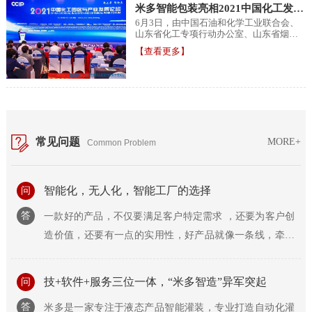
米多智能包装亮相2021中国化工发展
论坛
6月3日，由中国石油和化学工业联合会、
山东省化工专项行动办公室、山东省烟台
市人民政府、中国化工经济技术发展中心
【查看更多】
联合主办的...
常见问题
MORE+
Common Problem
智能化，无人化，智能工厂的选择
问
答
一款好的产品，不仅要满足客户特定需求 ，还要为客户创
造价值，还要有一点的实用性，好产品就像一条线，牵住
用户与企业两端，实...
技+软件+服务三位一体，“米多智造”异军突起
问
答
米多是一家专注于液态产品智能灌装，专业打造自动化灌