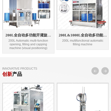
200L全自动多功能开灌旋机
200L&1000L全自动多功能开
组（视觉定位）
灌旋一体机
200L Automatic multi-function
200L multifunctional automatic
opening, filling and capping
filling machine
machine (visual positioning)
INNOVATIVE PRODUCTS
创新
产品